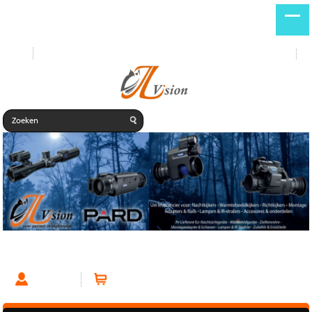
Start
Nieuwe producten
DE
NL
Account
Winkelwagen (0 artikelen)