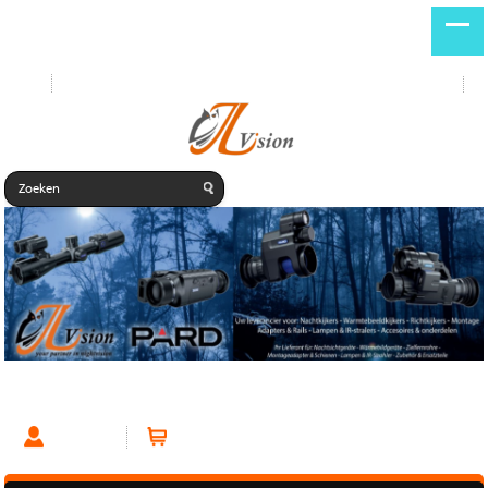
Start
Nieuwe producten
DE
NL
Warmtebeeld
Account
Winkelwagen (0 artikelen)