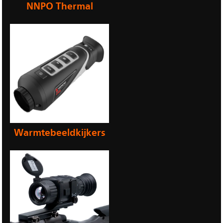
NNPO Thermal
Warmtebeeldkijkers