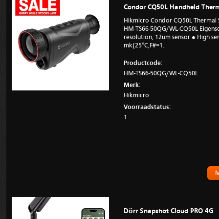
Condor CQ50L Handheld Therm
Hikmicro Condor CQ50L Thermal 
HM-TS66-50QG/WL-CQ50L Eigensch
resolution, 12um sensor ● High sen
mk(25°C,F#=1.
Productcode:
HM-TS66-50QG/WL-CQ50L
Merk:
Hikmicro
Voorraadstatus:
1
M
Dörr Snapshot Cloud PRO 4G