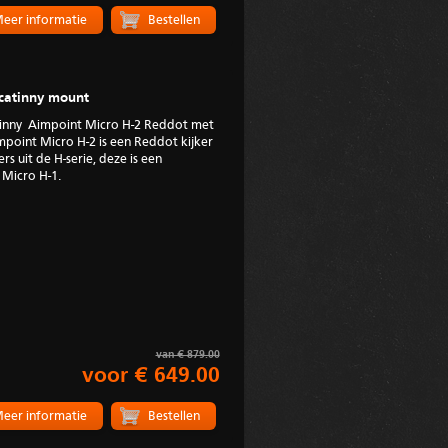
eer informatie
catinny mount
inny Aimpoint Micro H-2 Reddot met
point Micro H-2 is een Reddot kijker
s uit de H-serie, deze is een
Micro H-1.
van € 879.00
voor € 649.00
eer informatie