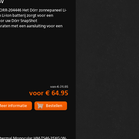
6V
DORR-204446 Het Dörr zonnepaneel Li-
i-Ion batterij zorgt voor een
voor uw Dörr SnapShot
aten met een aansluiting voor een
van € 74.95
voor € 64.95
eer informatie
Thermal Monocular HM-TS46-35XG/W-