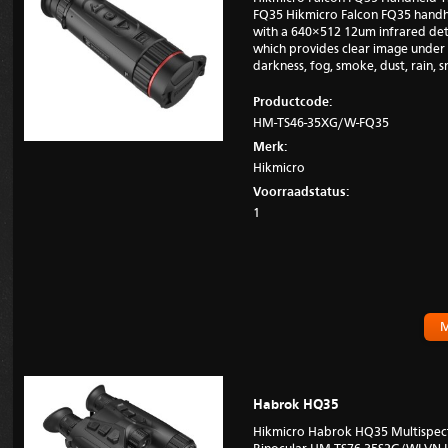
FQ35 Hikmicro Falcon FQ35 handh
with a 640×512 12um infrared de
which provides clear image under 
darkness, fog, smoke, dust, rain,
Productcode:
HM-TS46-35XG/W-FQ35
Merk:
Hikmicro
Voorraadstatus:
1
M
Habrok HQ35
Hikmicro Habrok HQ35 Multispectr