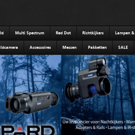
ld
Multi Spectrum
Red Dot
Richtkijkers
Lampen & I
ldcamera
Accessoires
Messen
Pakketten
SALE