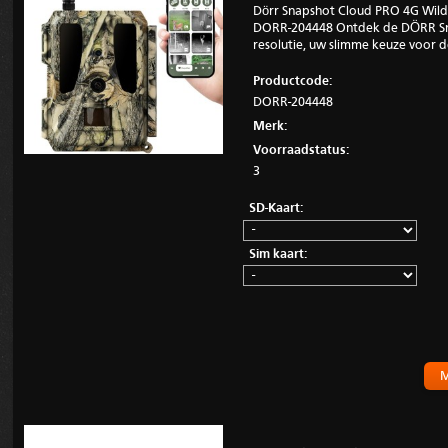
Dörr Snapshot Cloud PRO 4G Wil
DORR-204448 Ontdek de DÖRR Sn
resolutie, uw slimme keuze voor de
Productcode:
DORR-204448
Merk:
Voorraadstatus:
3
SD-Kaart:
Sim kaart:
M