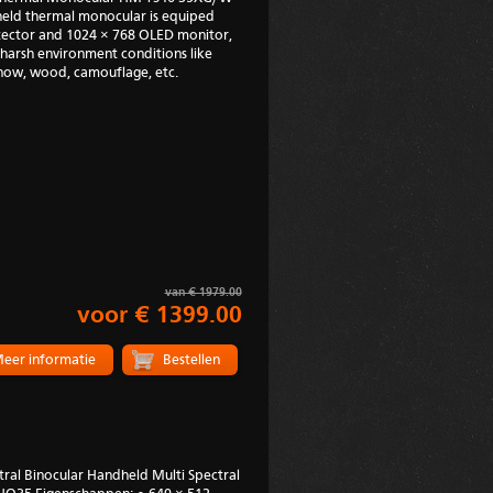
eld thermal monocular is equiped
tector and 1024 × 768 OLED monitor,
harsh environment conditions like
 snow, wood, camouflage, etc.
van € 1979.00
voor € 1399.00
eer informatie
al Binocular Handheld Multi Spectral