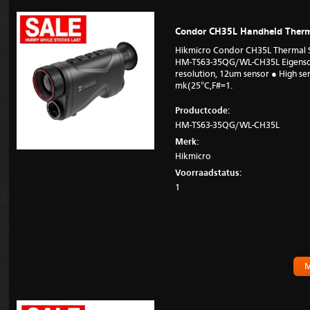
Condor CH35L Handheld Therm
Hikmicro Condor CH35L Thermal 
HM-TS63-35QG/WL-CH35L Eigensch
resolution, 12um sensor ● High sen
mk(25°C,F#=1.
Productcode:
HM-TS63-35QG/WL-CH35L
Merk:
Hikmicro
Voorraadstatus:
1
M