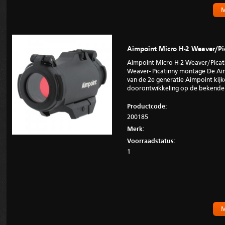
M
Aimpoint Micro H-2 Weaver/Pi
Aimpoint Micro H-2 Weaver/Picat
Weaver- Picatinny montage De Aim
van de 2e generatie Aimpoint kijker
doorontwikkeling op de bekende 
Productcode:
200185
Merk:
Voorraadstatus:
1
M