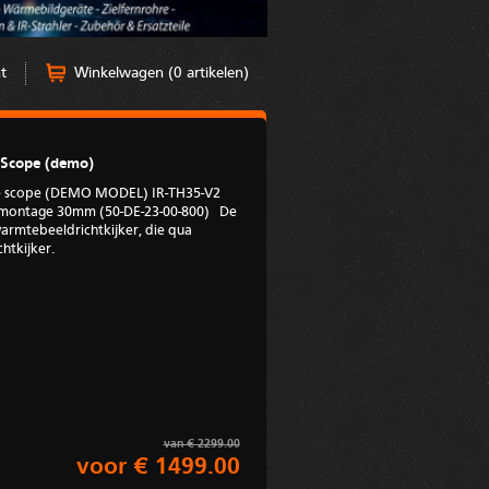
t
Winkelwagen (0 artikelen)
 Scope (demo)
fle scope (DEMO MODEL) IR-TH35-V2
 montage 30mm (50-DE-23-00-800) De
armtebeeldrichtkijker, die qua
chtkijker.
van € 2299.00
voor € 1499.00