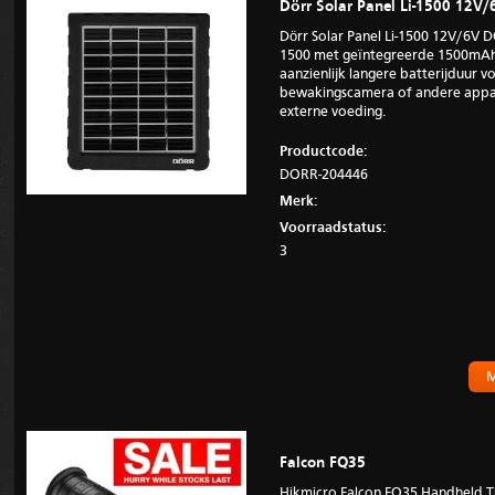
Dörr Solar Panel Li-1500 12V/
Dörr Solar Panel Li-1500 12V/6V 
1500 met geïntegreerde 1500mAh L
aanzienlijk langere batterijduur 
bewakingscamera of andere appar
externe voeding.
Productcode:
DORR-204446
Merk:
Voorraadstatus:
3
M
Falcon FQ35
Hikmicro Falcon FQ35 Handheld 