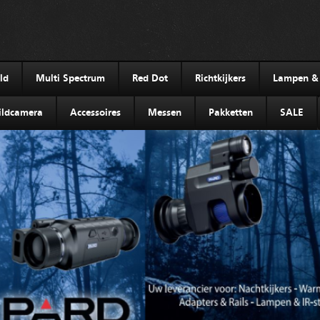
ld
Multi Spectrum
Red Dot
Richtkijkers
Lampen & I
ldcamera
Accessoires
Messen
Pakketten
SALE