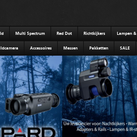
ld
Multi Spectrum
Red Dot
Richtkijkers
Lampen & I
ldcamera
Accessoires
Messen
Pakketten
SALE