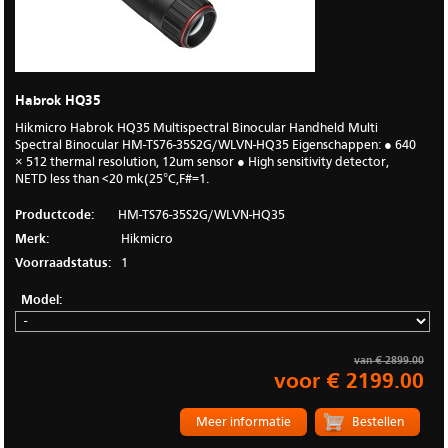
Habrok HQ35
Hikmicro Habrok HQ35 Multispectral Binocular Handheld Multi
Spectral Binocular HM-TS76-35S2G/WLVN-HQ35 Eigenschappen: ● 640
× 512 thermal resolution, 12um sensor ● High sensitivity detector,
NETD less than <20 mk(25°C,F#=1.
Productcode:
HM-TS76-35S2G/WLVN-HQ35
Merk:
Hikmicro
Voorraadstatus:
1
Model:
van € 2899.00
voor € 2199.00
Meer informatie