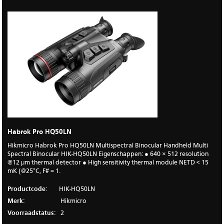
Habrok Pro HQ50LN
Hikmicro Habrok Pro HQ50LN Multispectral Binocular Handheld Multi
Spectral Binocular HIK-HQ50LN Eigenschappen: ● 640 × 512 resolution
@12 μm thermal detector ● High sensitivity thermal module NETD < 15
mK (@25°C, F# = 1.
Productcode:
HIK-HQ50LN
Merk:
Hikmicro
Voorraadstatus:
2