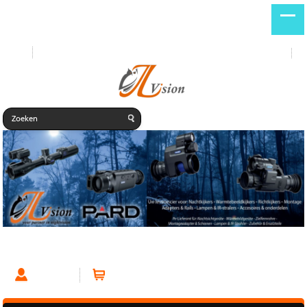
Start
Nieuwe producten
DE
NL
Multi Spectrum
Account
Winkelwagen (0 artikelen)