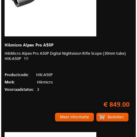
Hikmicro Alpex Pro A50P
HikMicro Alpex Pro A50P Digital Nightvision Rifle Scope (30mm tube)
HIK-A50P !!!
Productcode:
HIK-A50P
Merk:
Hikmicro
Voorraadstatus:
3
€ 849.00
Meer informatie