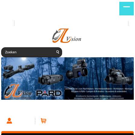
Start
Nieuwe producten
DE
NL
Nieuwe producten
Account
Winkelwagen (0 artikelen)