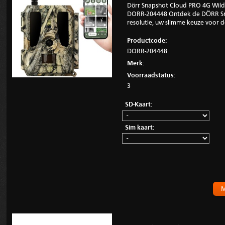
Dörr Snapshot Cloud PRO 4G Wil
DORR-204448 Ontdek de DÖRR Sn
resolutie, uw slimme keuze voor de
Productcode:
DORR-204448
Merk:
Voorraadstatus:
3
SD-Kaart:
Sim kaart:
M