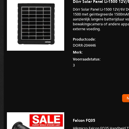
Dörr Solar Panel Li-1500 12V/
Dörr Solar Panel Li-1500 12V/6V 
1500 met geïntegreerde 1500mAh L
aanzienlijk langere batterijduur 
bewakingscamera of andere appar
externe voeding.
Productcode:
DORR-204446
Merk:
Voorraadstatus:
3
M
Falcon FQ35
Hikmicro Falcon FQ35 Handheld 