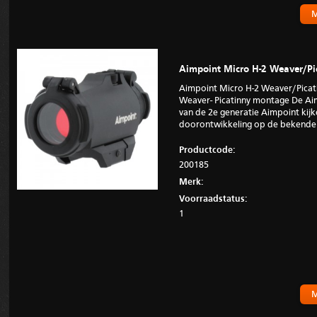
M
Aimpoint Micro H-2 Weaver/Pi
Aimpoint Micro H-2 Weaver/Picat
Weaver- Picatinny montage De Aim
van de 2e generatie Aimpoint kijker
doorontwikkeling op de bekende 
Productcode:
200185
Merk:
Voorraadstatus:
1
M