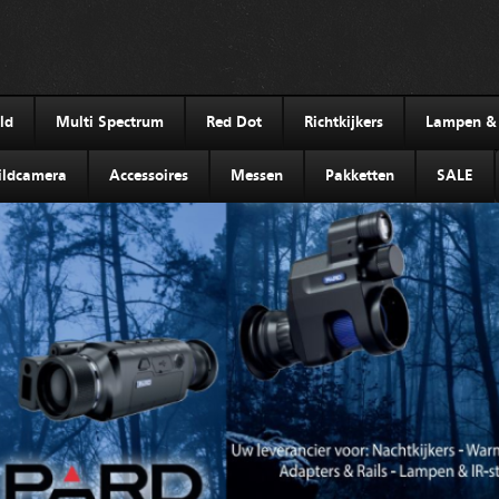
ld
Multi Spectrum
Red Dot
Richtkijkers
Lampen & I
ldcamera
Accessoires
Messen
Pakketten
SALE