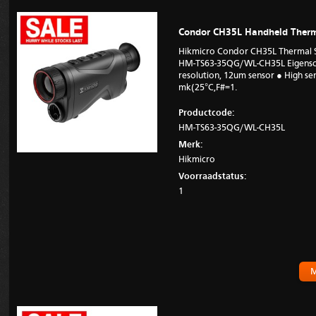
Condor CH35L Handheld Therm
Hikmicro Condor CH35L Thermal 
HM-TS63-35QG/WL-CH35L Eigensch
resolution, 12um sensor ● High sen
mk(25°C,F#=1.
Productcode:
HM-TS63-35QG/WL-CH35L
Merk:
Hikmicro
Voorraadstatus:
1
M