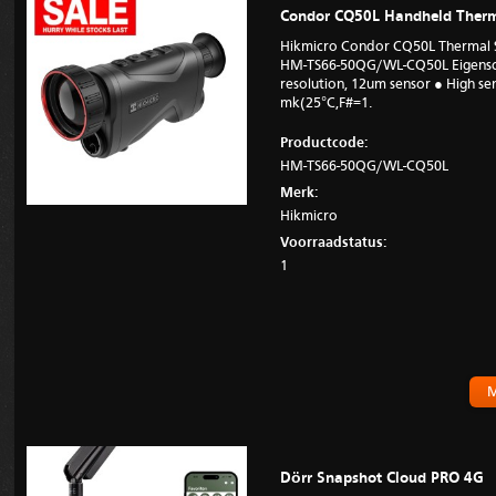
Condor CQ50L Handheld Therm
Hikmicro Condor CQ50L Thermal 
HM-TS66-50QG/WL-CQ50L Eigensch
resolution, 12um sensor ● High sen
mk(25°C,F#=1.
Productcode:
HM-TS66-50QG/WL-CQ50L
Merk:
Hikmicro
Voorraadstatus:
1
M
Dörr Snapshot Cloud PRO 4G