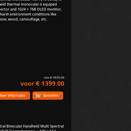
eld thermal monocular is equiped
tector and 1024 × 768 OLED monitor,
harsh environment conditions like
 snow, wood, camouflage, etc.
van € 1979.00
voor € 1399.00
eer informatie
al Binocular Handheld Multi Spectral