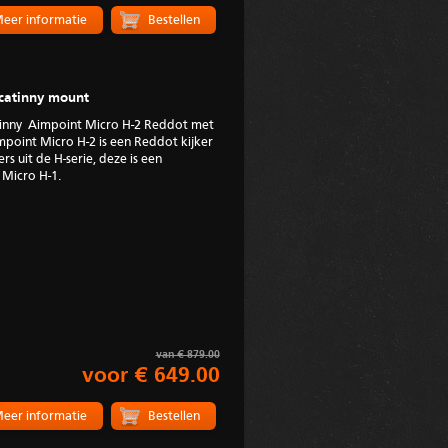
eer informatie
catinny mount
inny Aimpoint Micro H-2 Reddot met
point Micro H-2 is een Reddot kijker
s uit de H-serie, deze is een
Micro H-1.
van € 879.00
voor € 649.00
eer informatie