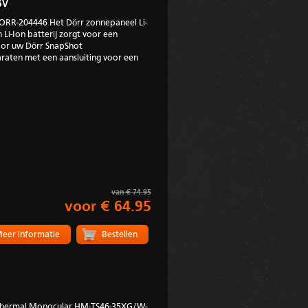
6V
DORR-204446 Het Dörr zonnepaneel Li-
i-Ion batterij zorgt voor een
voor uw Dörr SnapShot
aten met een aansluiting voor een
van € 74.95
voor € 64.95
eer informatie
Thermal Monocular HM-TS46-35XG/W-