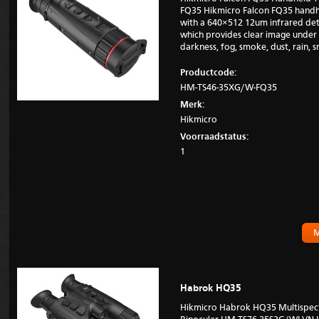
FQ35 Hikmicro Falcon FQ35 handh
with a 640×512 12um infrared de
which provides clear image under 
darkness, fog, smoke, dust, rain,
Productcode:
HM-TS46-35XG/W-FQ35
Merk:
Hikmicro
Voorraadstatus:
1
M
Habrok HQ35
Hikmicro Habrok HQ35 Multispectr