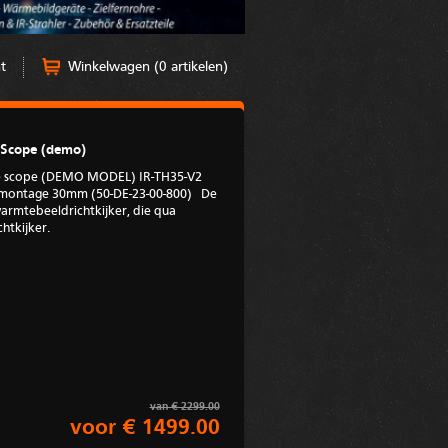
t
Winkelwagen (0 artikelen)
 Scope (demo)
fle scope (DEMO MODEL) IR-TH35-V2
 montage 30mm (50-DE-23-00-800) De
armtebeeldrichtkijker, die qua
chtkijker.
van € 2299.00
voor € 1499.00