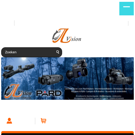
Start
Nieuwe producten
DE
NL
Account
Winkelwagen (0 artikelen)