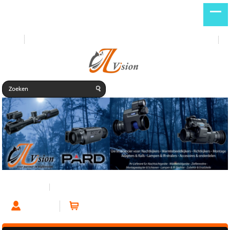
Start
Nieuwe producten
DE
NL
Warmtebeeld
Thermtec Warmtebeeld
Account
Winkelwagen (0 artikelen)