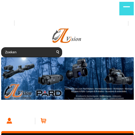
Start
Nieuwe producten
DE
NL
Gastenboek & Beoordelingen
Account
Winkelwagen (0 artikelen)