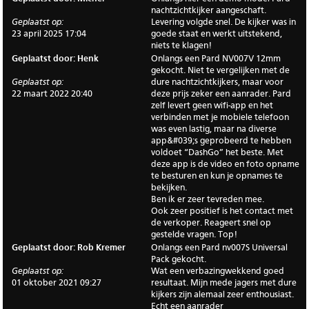
nachtzichtkijker aangeschaft.
Geplaatst op:
Levering volgde snel. De kijker was in
23 april 2025 17:04
goede staat en werkt uitstekend,
niets te klagen!
Geplaatst door: Henk
Onlangs een Pard NV007V 12mm
gekocht. Niet te vergelijken met de
Geplaatst op:
dure nachtzichtkijkers, maar voor
22 maart 2022 20:40
deze prijs zeker een aanrader. Pard
zelf levert geen wifi-app en het
verbinden met je mobiele telefoon
was even lastig, maar na diverse
app&#039;s geprobeerd te hebben
voldoet “DashGo” het beste. Met
deze app is de video en foto opname
te besturen en kun je opnames te
bekijken.
Ben ik er zeer tevreden mee.
Ook zeer positief is het contact met
de verkoper. Reageert snel op
gestelde vragen. Top!
Geplaatst door: Rob Kremer
Onlangs een Pard nv007S Universal
Pack gekocht.
Geplaatst op:
Wat een verbazingwekkend goed
01 oktober 2021 09:27
resultaat. Mijn mede jagers met dure
kijkers zijn alemaal zeer enthousiast.
Echt een aanrader