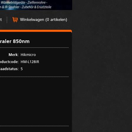
t
Winkelwagen (0 artikelen)
traler 850nm
Merk:
Hikmicro
oductcode:
HM-L128IR
aadstatus:
5