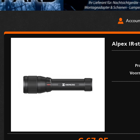
Accoun
Alpex IR-s
Pr
Voorr