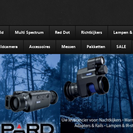
ld
Multi Spectrum
Red Dot
Richtkijkers
Lampen & I
ldcamera
Accessoires
Messen
Pakketten
SALE