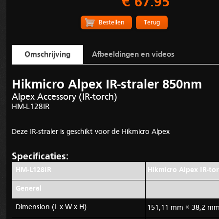
€ 67.95
Terug
Omschrijving
Afbeeldingen en videos
Hikmicro Alpex IR-straler 850nm
Alpex Accessory (IR-torch)
HM-L128IR
Deze IR-straler is geschikt voor de Hikmicro Alpex
Specificaties:
HM-L128IR
Hikmicro Alpex IR-to
General
Dimension (L x W x H)
151,11 mm × 38,2 m