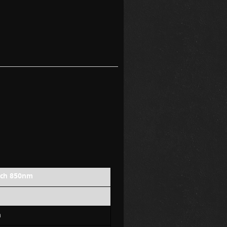
rch 850nm
m