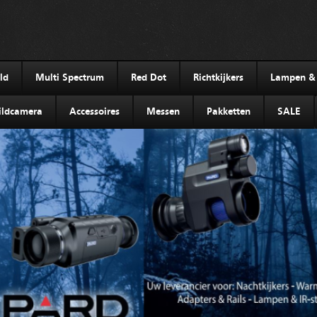
ld
Multi Spectrum
Red Dot
Richtkijkers
Lampen & I
ldcamera
Accessoires
Messen
Pakketten
SALE