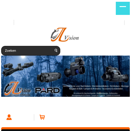
Start
Nieuwe producten
DE
NL
Innomount PARD NV008/NV008P Sauer 404 mount
Account
Winkelwagen (0 artikelen)