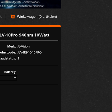
t
Winkelwagen (0 artikelen)
 JLV-10Pro 940nm 10Watt
Merk:
JL-Vision
oductcode:
JLV-IR940-10PRO
aadstatus:
1
Batterij: