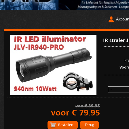
Accoun
IR straler
Pr
Voorr
van € 89.95
voor € 79.95
Terug