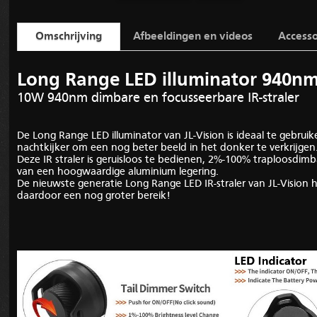
Omschrijving
Afbeeldingen en videos
Accesso
Long Range LED illuminator 940n
10W 940nm dimbare en focusseerbare IR-straler
De Long Range LED illuminator van JL-Vision is ideaal te gebrui
nachtkijker om een nog beter beeld in het donker te verkrijgen
Deze IR straler is geruisloos te bedienen, 2%-100% traploosdimb
van een hoogwaardige aluminium legering.
De nieuwste generatie Long Range LED IR-straler van JL-Visio
daardoor een nog groter bereik!