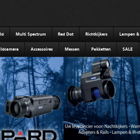
ld
Multi Spectrum
Red Dot
Richtkijkers
Lampen & I
ldcamera
Accessoires
Messen
Pakketten
SALE