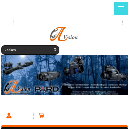
Start
Nieuwe producten
DE
NL
Modular Adapter Connector HIK
Account
Winkelwagen (0 artikelen)