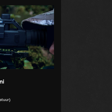
ni
atuur)