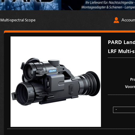
Accoun
ulti-spectral Scope
PARD Land
LRF Multi-
Pr
Voorr