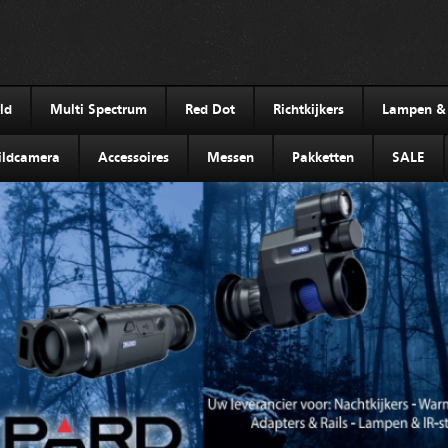
ld
Multi Spectrum
Red Dot
Richtkijkers
Lampen & I
ldcamera
Accessoires
Messen
Pakketten
SALE