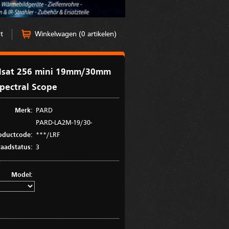
t
Winkelwagen (0 artikelen)
sat 256 mini 19mm/30mm
spectral Scope
Merk:
PARD
PARD-LA2M-19/30-
oductcode:
***/LRF
aadstatus:
3
Model: