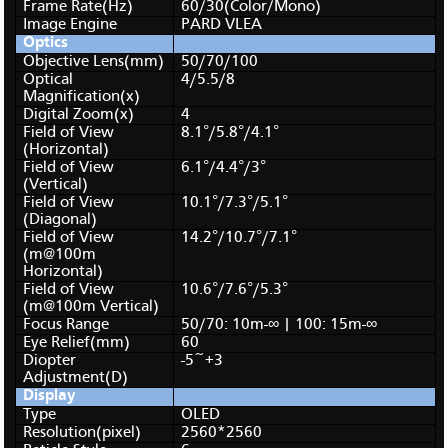
Frame Rate(Hz)
60/30(Color/Mono)
Image Engine
PARD VLEA
Optics
Objective Lens(mm)
50/70/100
Optical
4/5.5/8
Magnification(x)
Digital Zoom(x)
4
Field of View
8.1°/5.8°/4.1°
(Horizontal)
Field of View
6.1°/4.4°/3°
(Vertical)
Field of View
10.1°/7.3°/5.1°
(Diagonal)
Field of View
14.2°/10.7°/7.1°
(m@100m
Horizontal)
Field of View
10.6°/7.6°/5.3°
(m@100m Vertical)
Focus Range
50/70: 10m-∞ | 100: 15m-∞
Eye Relief(mm)
60
Diopter
-5~+3
Adjustment(D)
Display
Type
OLED
Resolution(pixel)
2560*2560