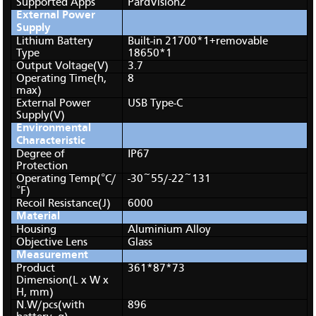
Supported Apps
PardVision2
External Power
Supply
Lithium Battery
Built-in 21700*1+removable
Type
18650*1
Output Voltage(V)
3.7
Operating Time(h,
8
max)
External Power
USB Type-C
Supply(V)
Environmental
Characteristic
Degree of
IP67
Protection
Operating Temp(°C/
-30~55/-22~131
°F)
Recoil Resistance(J)
6000
Material
Housing
Aluminium Alloy
Objective Lens
Glass
Measurement
Product
361*87*73
Dimension(L x W x
H, mm)
N.W/pcs(with
896