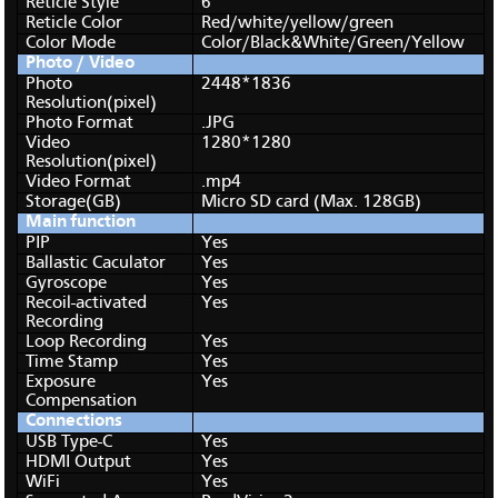
Reticle Style
6
Reticle Color
Red/white/yellow/green
Color Mode
Color/Black&White/Green/Yellow
Photo / Video
Photo
2448*1836
Resolution(pixel)
Photo Format
.JPG
Video
1280*1280
Resolution(pixel)
Video Format
.mp4
Storage(GB)
Micro SD card (Max. 128GB)
Main function
PIP
Yes
Ballastic Caculator
Yes
Gyroscope
Yes
Recoil-activated
Yes
Recording
Loop Recording
Yes
Time Stamp
Yes
Exposure
Yes
Compensation
Connections
USB Type-C
Yes
HDMI Output
Yes
WiFi
Yes