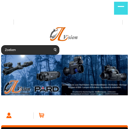
Start
Nieuwe producten
DE
NL
PARD Night Stalker 4K eX 70mm Nightvision scope
Account
Winkelwagen (0 artikelen)