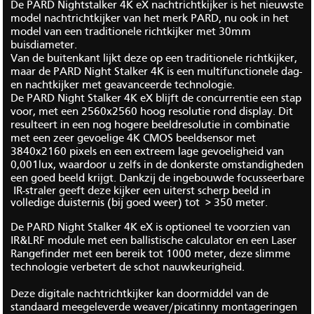
De PARD Nightstalker 4K eX nachtrichtkijker is het nieuwste
model nachtrichtkijker van het merk PARD, nu ook in het
model van een traditionele richtkijker met 30mm
buisdiameter.
Van de buitenkant lijkt deze op een traditionele richtkijker,
maar de PARD Night Stalker 4K is een multifunctionele dag-
en nachtkijker met geavanceerde technologie.
De PARD Night Stalker 4K eX blijft de concurrentie een stap
voor, met een 2560x2560 hoog resolutie rond display. Dit
resulteert in een nog hogere beeldresolutie in combinatie
met een zeer gevoelige 4K CMOS beeldsensor met
3840x2160 pixels en een extreem lage gevoeligheid van
0,001lux, waardoor u zelfs in de donkerste omstandigheden
een goed beeld krijgt.
Dankzij de ingebouwde focusseerbare
IR-straler geeft deze kijker een uiterst scherp beeld in
volledige duisternis (bij goed weer) tot > 350 meter.
De PARD Night Stalker 4K eX is optioneel te voorzien van
IR&LRF module met een ballistische calculator en een Laser
Rangefinder met een bereik tot 1000 meter, deze slimme
technologie verbetert de schot nauwkeurigheid.
Deze digitale nachtrichtkijker kan doormiddel van de
standaard meegeleverde weaver/picatinny montageringen