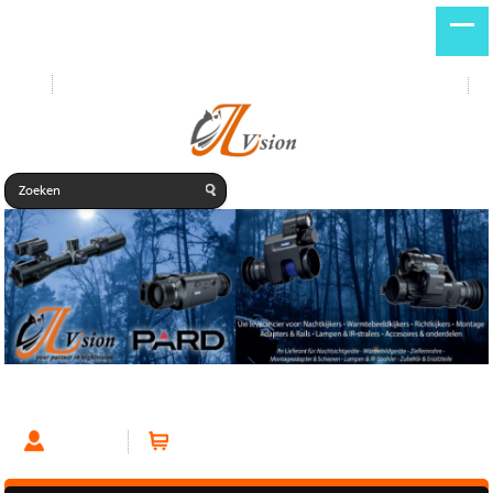
Start
Nieuwe producten
DE
NL
PARD Predator 480 35mm-LRF Thermal Clip-On
Account
Winkelwagen (0 artikelen)