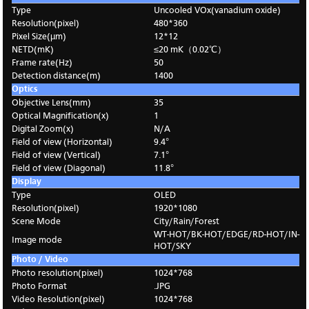
Type
Uncooled VOx(vanadium oxide)
Resolution(pixel)
480*360
Pixel Size(µm)
12*12
NETD(mK)
≤20 mK（0.02℃）
Frame rate(Hz)
50
Detection distance(m)
1400
Optics
Objective Lens(mm)
35
Optical Magnification(x)
1
Digital Zoom(x)
N/A
Field of view (Horizontal)
9.4°
Field of view (Vertical)
7.1°
Field of view (Diagonal)
11.8°
Display
Type
OLED
Resolution(pixel)
1920*1080
Scene Mode
City/Rain/Forest
WT-HOT/BK-HOT/EDGE/RD-HOT/IN-
Image mode
HOT/SKY
Photo / Video
Photo resolution(pixel)
1024*768
Photo Format
.JPG
Video Resolution(pixel)
1024*768