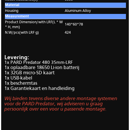
Material
Housing
Aluminum Alloy
Measurement
Product Dimension/with LRF(L * W
140*60*78
* H, mm)
N.W/pcs(with LRF g)
424
Levering:
1x PARD Predator 480 35mm-LRF
1x oplaadbare 18650 Li-ion batterij
1x 32GB micro-SD kaart
1x USB-kabel
1x beschermtas
1x Garantiekaart en handleiding
Wij bieden tevens diverse andere montage systemen
voor de PARD Predator, wij adviseren u graag
persoonlijk over een voor u passende montage.