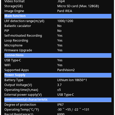
Video Format
.mp4
Storage(GB)
Micro SD card (Max. 128GB)
Image Engine
Pard IREA
Main function
LRF detection range(m/yd)
1000/1200
Ballastic caculator
No
PIP
No
Self-motivated Recording
Yes
Loop Recording
Yes
Microphone
Yes
Firmware Upgrade
Yes
Connections
USB Type-C
Yes
WiFi
Yes
Supported Apps
PardVision2
Power Supply
Battery Type
Lithium Ion 18650*1
Output Voltage(V)
3.7
Operating time(h,max)
≤5
External power supply(V)
USB Type-C
Environmental characteristic
Degree of protection
IP67
Operating Temp(°C/°F)
-30 ~ +55 / -22 ~ +131
Recoil Resistance(J)
6000