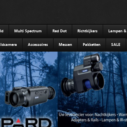
ld
Multi Spectrum
Red Dot
Richtkijkers
Lampen & I
ldcamera
Accessoires
Messen
Pakketten
SALE