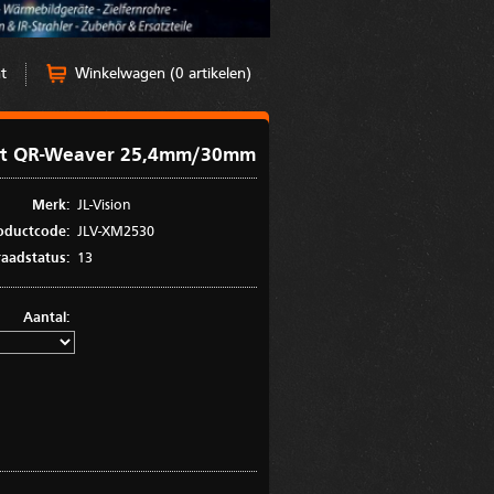
t
Winkelwagen (0 artikelen)
nt QR-Weaver 25,4mm/30mm
Merk:
JL-Vision
oductcode:
JLV-XM2530
aadstatus:
13
Aantal: