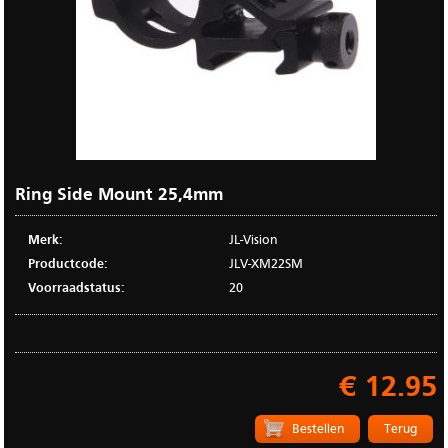
Ring Side Mount 25,4mm
Merk:
JL-Vision
Productcode:
JLV-XM22SM
Voorraadstatus:
20
€ 12.95
Terug