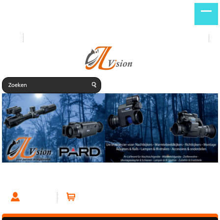
Start
Nieuwe producten
DE
NL
Ring Side Mount 25,4mm
Account
Winkelwagen (0 artikelen)