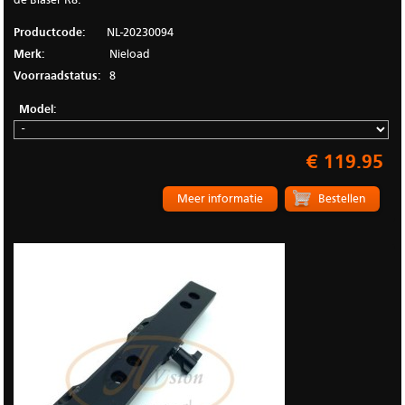
de Blaser R8.
Productcode:
NL-20230094
Merk:
Nieload
Voorraadstatus:
8
Model:
€ 119.95
Meer informatie