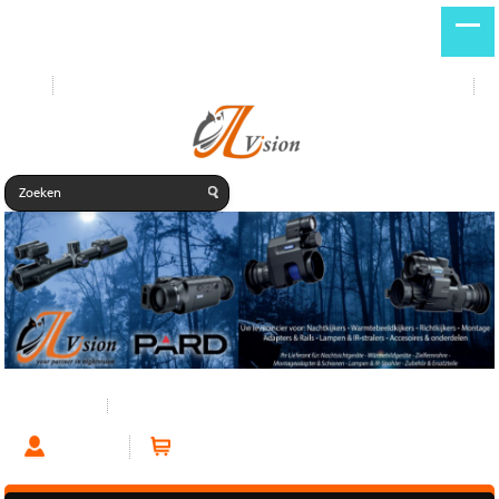
Start
Nieuwe producten
DE
NL
Warmtebeeld
Warmtebeeld Montage
Account
Winkelwagen (0 artikelen)