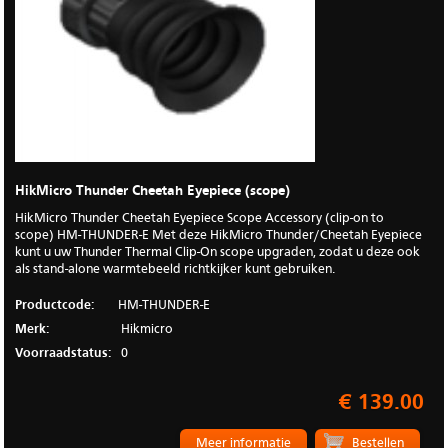
HikMicro Thunder Cheetah Eyepiece (scope)
HikMicro Thunder Cheetah Eyepiece Scope Accessory (clip-on to
scope) HM-THUNDER-E Met deze HikMicro Thunder/Cheetah Eyepiece
kunt u uw Thunder Thermal Clip-On scope upgraden, zodat u deze ook
als stand-alone warmtebeeld richtkijker kunt gebruiken.
Productcode:
HM-THUNDER-E
Merk:
Hikmicro
Voorraadstatus:
0
€ 139.00
Meer informatie