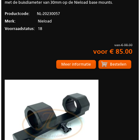
met de buisdiameter van 30mm op de Nieload base mounts.
Productcode:
NL-20230057
Merk:
Nieload
Voorraadstatus:
18
van € 98.00
voor € 85.00
Meer informatie